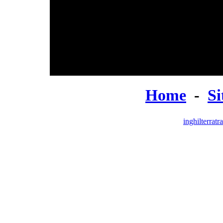
Home
-
S
inghilterratra